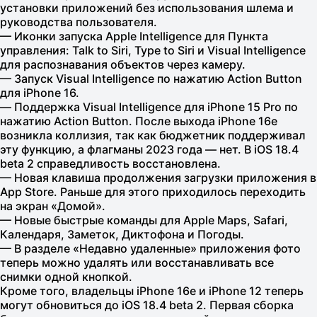
установки приложений без использования шлема и
руководства пользователя.
— Иконки запуска Apple Intelligence для Пункта
управления: Talk to Siri, Type to Siri и Visual Intelligence
для распознавания объектов через камеру.
— Запуск Visual Intelligence по нажатию Action Button
для iPhone 16.
— Поддержка Visual Intelligence для iPhone 15 Pro по
нажатию Action Button. После выхода iPhone 16e
возникла коллизия, так как бюджетник поддерживал
эту функцию, а флагманы 2023 года — нет. В iOS 18.4
beta 2 справедливость восстановлена.
— Новая клавиша продолжения загрузки приложения в
App Store. Раньше для этого приходилось переходить
на экран «Домой».
— Новые быстрые команды для Apple Maps, Safari,
Календаря, Заметок, Диктофона и Погоды.
— В разделе «Недавно удаленные» приложения фото
теперь можно удалять или восстанавливать все
снимки одной кнопкой.
Кроме того, владельцы iPhone 16e и iPhone 12 теперь
могут обновиться до iOS 18.4 beta 2. Первая сборка